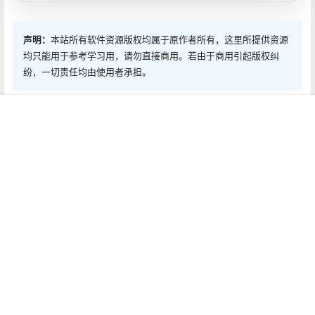
声明：
本站所有软件资源版权均属于原作者所有，这里所提供资源
均只能用于参考学习用，请勿直接商用。若由于商用引起版权纠
纷，一切责任均由使用者承担。
0
0
海报分享
收藏
首页
推荐
商铺
搜索
我的
顶部
Mac软件
Mac软件
Capture One 22 Pro
Logic Pro 10.7.3 Mac中文
15.2.0.76 Beta Mac中文Mac
Mac激活版
激活版
2022-3-19 1:00:09
2022-3-19 13:00:10
0 条回复
文章作者
管理员
A
M
欢迎您，新朋友，感谢参与互动！
确认修改