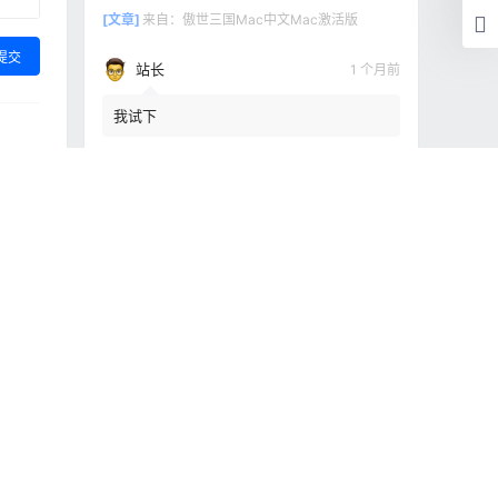
[文章]
来自：
傲世三国Mac中文Mac激活版
提交
站长
1 个月前
我试下
[文章]
来自：
傲世三国Mac中文Mac激活版
浏览历史
清空
[文章]
刚刚
TGPro2.68Mac激活版
快讯
 应用安装
数据库缓存插件高级版Redis Object Cache