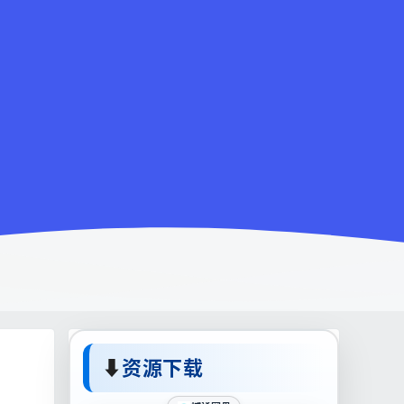
⬇
资源下载