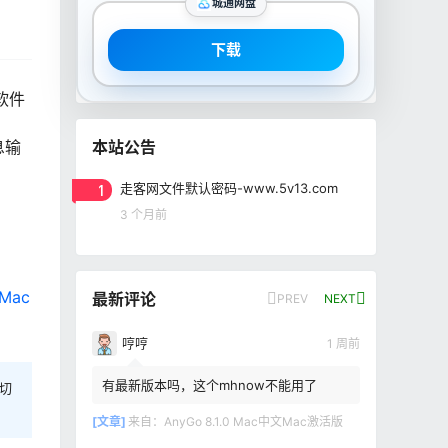
城通网盘
下载
软件
本站公告
息输
1
走客网文件默认密码-www.5v13.com
3 个月前
Mac
最新评论
PREV
NEXT
哼哼
1 周前
有最新版本吗，这个mhnow不能用了
切
[文章]
来自：
AnyGo 8.1.0 Mac中文Mac激活版