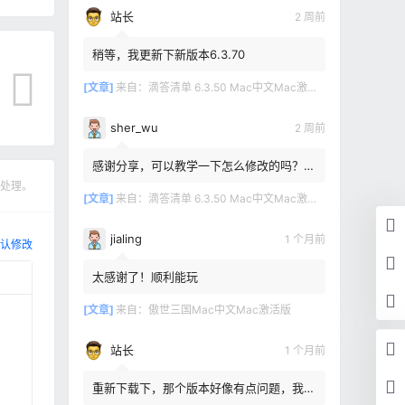
站长
2 周前
稍等，我更新下新版本6.3.70
[文章]
来自：
滴答清单 6.3.50 Mac中文Mac激活版
sher_wu
2 周前
感谢分享，可以教学一下怎么修改的吗？目
前设置的再用两年其实也就到期了。
处理。
[文章]
来自：
滴答清单 6.3.50 Mac中文Mac激活版
jialing
1 个月前
认修改
太感谢了！顺利能玩
[文章]
来自：
傲世三国Mac中文Mac激活版
站长
1 个月前
重新下载下，那个版本好像有点问题，我重
新传了一个