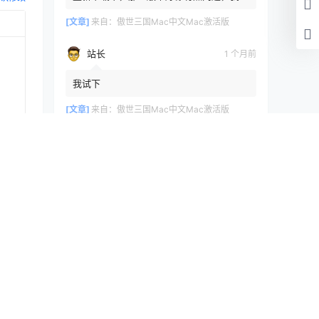
新传了一个
[文章]
来自：
傲世三国Mac中文Mac激活版
站长
1 个月前
我试下
[文章]
来自：
傲世三国Mac中文Mac激活版
浏览历史
清空
提交
[文章]
刚刚
OneSwitch1.25Mac中文Mac激活版
快讯