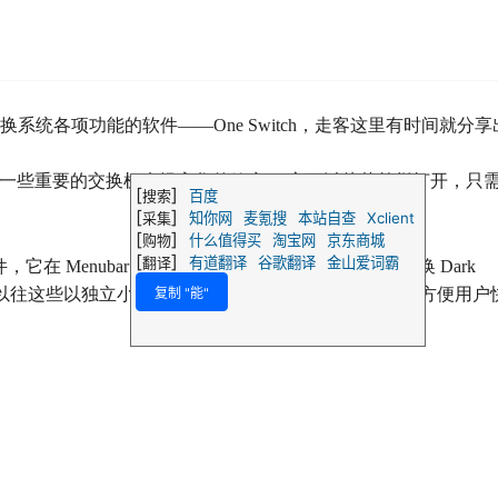
系统各项功能的软件——One Switch，走客这里有时间就分享
速访问一些重要的交换机来提高您的效率。 它可以从菜单栏打开，只
[
]
搜索
百度
[
]
采集
知你网
麦氪搜
本站自查
Xclient
[
]
购物
什么值得买
淘宝网
京东商城
[
]
翻译
有道翻译
谷歌翻译
金山爱词霸
软件，它在 Menubar 菜单里集成了隐藏桌面（图标）、切换 Dark
复制 "能"
将以往这些以独立小软件为单位的小功能集成到了一起，方便用户