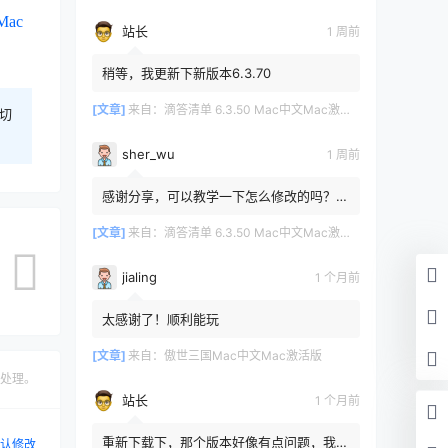
Mac
站长
1 周前
稍等，我更新下新版本6.3.70
[文章]
来自：
滴答清单 6.3.50 Mac中文Mac激活版
切
sher_wu
1 周前
感谢分享，可以教学一下怎么修改的吗？目
前设置的再用两年其实也就到期了。
[文章]
来自：
滴答清单 6.3.50 Mac中文Mac激活版
jialing
1 个月前
太感谢了！顺利能玩
[文章]
来自：
傲世三国Mac中文Mac激活版
处理。
站长
1 个月前
重新下载下，那个版本好像有点问题，我重
认修改