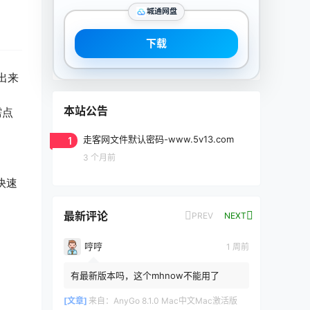
城通网盘
下载
出来
本站公告
需点
1
走客网文件默认密码-www.5v13.com
3 个月前
快速
最新评论
PREV
NEXT
哼哼
1 周前
有最新版本吗，这个mhnow不能用了
[文章]
来自：
AnyGo 8.1.0 Mac中文Mac激活版