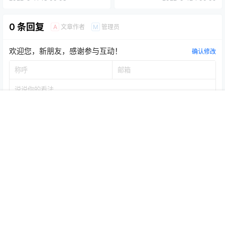
0 条回复
文章作者
管理员
A
M
欢迎您，新朋友，感谢参与互动！
确认修改
首页
推荐
商铺
搜索
我的
顶部
提交
暂无讨论，说说你的看法吧