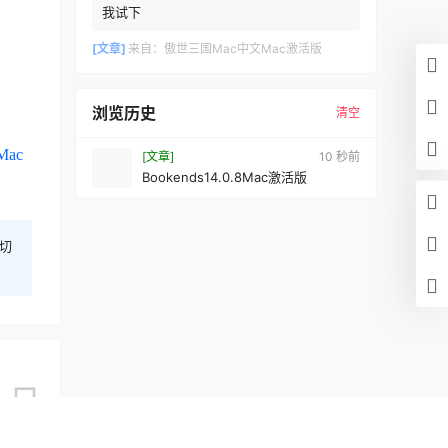
我试下
[文章]
来自：
傲世三国Mac中文Mac激活版
浏览历史
清空
Mac
[文章]
11 秒前
Bookends14.0.8Mac激活版
切