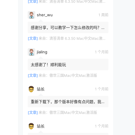
[文章]
来自：
滴答清单 6.3.50 Mac中文Mac激活版
sher_wu
1 周前
感谢分享，可以教学一下怎么修改的吗？目
前设置的再用两年其实也就到期了。
[文章]
来自：
滴答清单 6.3.50 Mac中文Mac激活版
jialing
1 个月前
太感谢了！顺利能玩
[文章]
来自：
傲世三国Mac中文Mac激活版
站长
1 个月前
重新下载下，那个版本好像有点问题，我重
新传了一个
[文章]
来自：
傲世三国Mac中文Mac激活版
站长
1 个月前