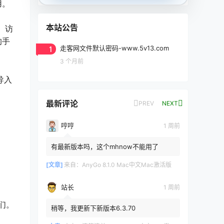
用。
本站公告
6）访
的手
1
走客网文件默认密码-www.5v13.com
3 个月前
导入
最新评论
PREV
NEXT
哼哼
1 周前
有最新版本吗，这个mhnow不能用了
[文章]
来自：
AnyGo 8.1.0 Mac中文Mac激活版
站长
1 周前
们。
稍等，我更新下新版本6.3.70