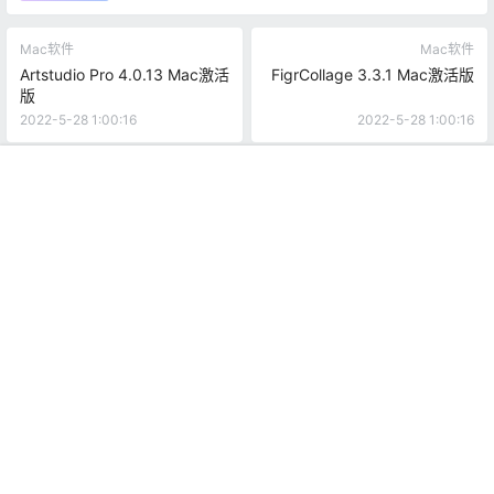
Mac软件
Mac软件
Artstudio Pro 4.0.13 Mac激活
FigrCollage 3.3.1 Mac激活版
版
2022-5-28 1:00:16
2022-5-28 1:00:16
0 条回复
文章作者
管理员
A
M
首页
推荐
商铺
搜索
我的
顶部
欢迎您，新朋友，感谢参与互动！
确认修改
提交