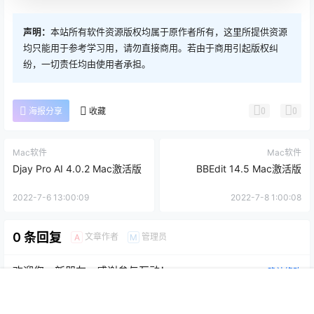
声明：
本站所有软件资源版权均属于原作者所有，这里所提供资源
均只能用于参考学习用，请勿直接商用。若由于商用引起版权纠
纷，一切责任均由使用者承担。
0
0
海报分享
收藏
Mac软件
Mac软件
Djay Pro AI 4.0.2 Mac激活版
BBEdit 14.5 Mac激活版
2022-7-6 13:00:09
2022-7-8 1:00:08
0 条回复
文章作者
管理员
A
M
欢迎您，新朋友，感谢参与互动！
确认修改
首页
推荐
商铺
搜索
我的
顶部