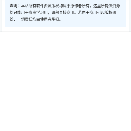
声明：
本站所有软件资源版权均属于原作者所有，这里所提供资源
均只能用于参考学习用，请勿直接商用。若由于商用引起版权纠
纷，一切责任均由使用者承担。
0
0
海报分享
收藏
首页
推荐
商铺
搜索
我的
顶部
Mac软件
Mac软件
VideoProc 4.8 Mac中文Mac
Pixelmator Pro 2.4.5 Mac中
激活版
文Mac激活版
2022-7-14 1:00:10
2022-7-16 1:00:14
0 条回复
文章作者
管理员
A
M
欢迎您，新朋友，感谢参与互动！
确认修改