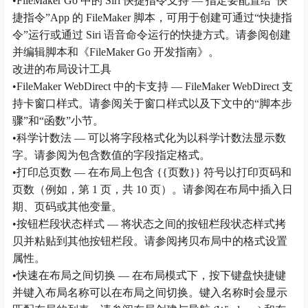
•FileMaker Go 中的 Siri 快捷指令支持 — 指定要配置给“快
捷指令”App 的 FileMaker 脚本，可用于创建可通过“快捷指
令”运行或通过 Siri 语音命令运行的快捷方式。请参阅创建
并编辑脚本和《FileMaker Go 开发指南》。
改进的布局设计工具
•FileMaker WebDirect 中的卡支持 — FileMaker WebDirect 支
持卡窗口样式。请参阅关于窗口样式以及下文中的“脚本步
骤”和“函数”小节。
•科学计数法 — 可以将字段格式化为以科学计数法显示数
字。请参阅为包含数值的字段指定格式。
•打印总页数 — 在布局上包含 {{页数}} 符号以打印页码和
页数（例如，第 1 页，共 10 页）。请参阅在布局中插入日
期、页码或其他变量。
•按钮栏段状态样式 — 将状态之间的按钮栏段状态样式拷
贝并粘贴到其他按钮栏段。请参阅拷贝布局中的格式设置
属性。
•快速在布局之间切换 — 在布局模式下，按下键盘快捷键
并键入布局名称可以在布局之间切换。键入名称时会显示