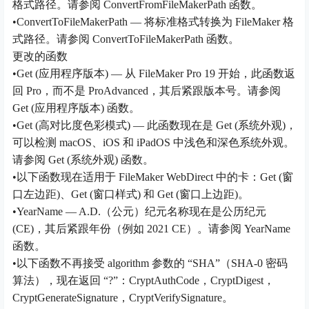
格式路径。请参阅 ConvertFromFileMakerPath 函数。
•ConvertToFileMakerPath — 将标准格式转换为 FileMaker 格
式路径。请参阅 ConvertToFileMakerPath 函数。
更改的函数
•Get (应用程序版本) — 从 FileMaker Pro 19 开始，此函数返
回 Pro，而不是 ProAdvanced，其后紧跟版本号。请参阅
Get (应用程序版本) 函数。
•Get (高对比度色彩模式) — 此函数现在是 Get (系统外观)，
可以检测 macOS、iOS 和 iPadOS 中浅色和深色系统外观。
请参阅 Get (系统外观) 函数。
•以下函数现在适用于 FileMaker WebDirect 中的卡：Get (窗
口左边距)、Get (窗口样式) 和 Get (窗口上边距)。
•YearName — A.D.（公元）纪元名称现在是公历纪元
(CE)，其后紧跟年份（例如 2021 CE）。请参阅 YearName
函数。
•以下函数不再接受 algorithm 参数的 “SHA”（SHA-0 密码
算法），现在返回 “?”：CryptAuthCode，CryptDigest，
CryptGenerateSignature，CryptVerifySignature。