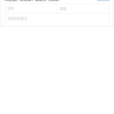
首页
推荐
商铺
搜索
我的
顶部
提交
暂无讨论，说说你的看法吧
本站公告
1
走客网文件默认密码-www.5v13.com
3 个月前