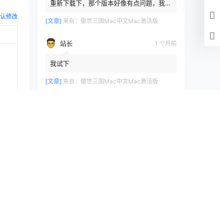
重新下载下，那个版本好像有点问题，我重
新传了一个
认修改
[文章]
来自：
傲世三国Mac中文Mac激活版
站长
1 个月前
我试下
[文章]
来自：
傲世三国Mac中文Mac激活版
浏览历史
清空
提交
[文章]
刚刚
Inpaint9.2.3Mac激活版