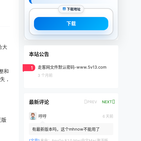
下载地址
下载
给大
本站公告
1
走客网文件默认密码-www.5v13.com
整和
3 个月前
损失，
最新评论
PREV
NEXT
哼哼
6 天前
]正版
有最新版本吗，这个mhnow不能用了
[文章]
来自：
AnyGo 8.1.0 Mac中文Mac激活版