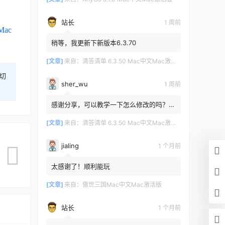
站长
1 周前
Mac
稍等，我更新下新版本6.3.70
[文章]
来自：
滴答清单 6.3.50 Mac中文Mac激活版
切
sher_wu
1 周前
感谢分享，可以教学一下怎么修改的吗？目
前设置的再用两年其实也就到期了。
[文章]
来自：
滴答清单 6.3.50 Mac中文Mac激活版
jialing
1 个月前
太感谢了！顺利能玩
[文章]
来自：
傲世三国Mac中文Mac激活版
站长
1 个月前