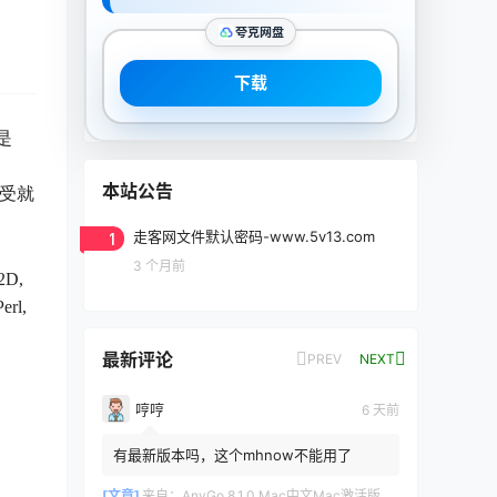
夸克网盘
下载
是
本站公告
感受就
1
走客网文件默认密码-www.5v13.com
3 个月前
2D,
erl,
最新评论
PREV
NEXT
哼哼
6 天前
有最新版本吗，这个mhnow不能用了
[文章]
来自：
AnyGo 8.1.0 Mac中文Mac激活版