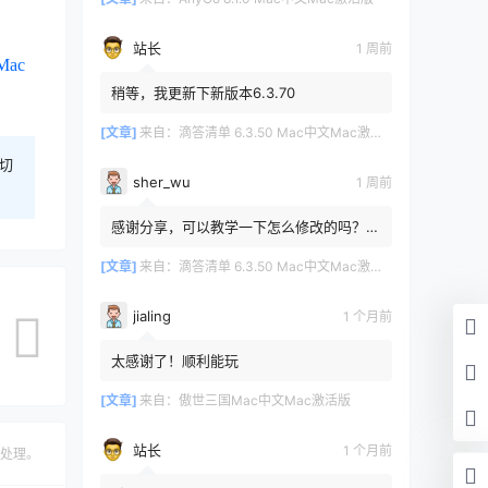
站长
1 周前
Mac
稍等，我更新下新版本6.3.70
[文章]
来自：
滴答清单 6.3.50 Mac中文Mac激活版
切
sher_wu
1 周前
感谢分享，可以教学一下怎么修改的吗？目
前设置的再用两年其实也就到期了。
[文章]
来自：
滴答清单 6.3.50 Mac中文Mac激活版
jialing
1 个月前
太感谢了！顺利能玩
[文章]
来自：
傲世三国Mac中文Mac激活版
站长
1 个月前
处理。