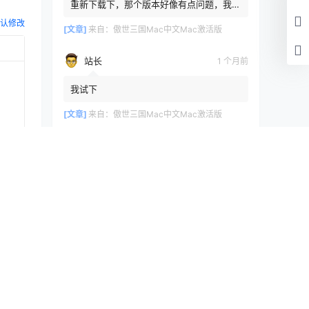
重新下载下，那个版本好像有点问题，我重
新传了一个
认修改
[文章]
来自：
傲世三国Mac中文Mac激活版
站长
1 个月前
我试下
[文章]
来自：
傲世三国Mac中文Mac激活版
浏览历史
清空
提交
[文章]
刚刚
Dash6.3.1Mac激活版