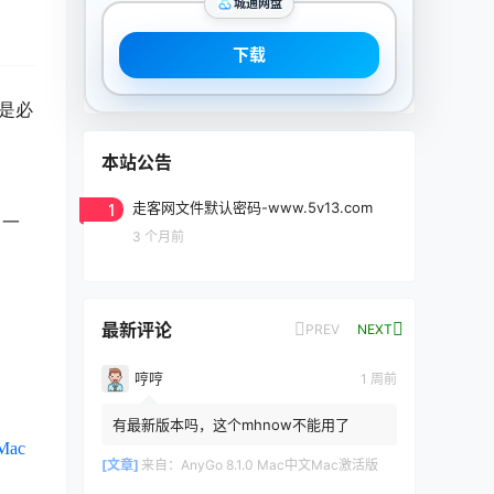
城通网盘
下载
件是必
本站公告
1
走客网文件默认密码-www.5v13.com
，一
3 个月前
最新评论
PREV
NEXT
哼哼
1 周前
有最新版本吗，这个mhnow不能用了
Mac
[文章]
来自：
AnyGo 8.1.0 Mac中文Mac激活版