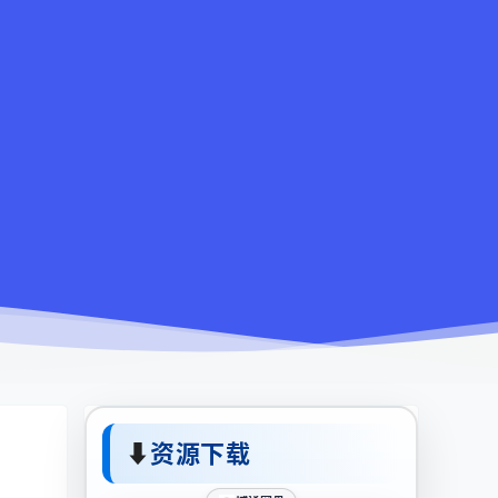
⬇
资源下载