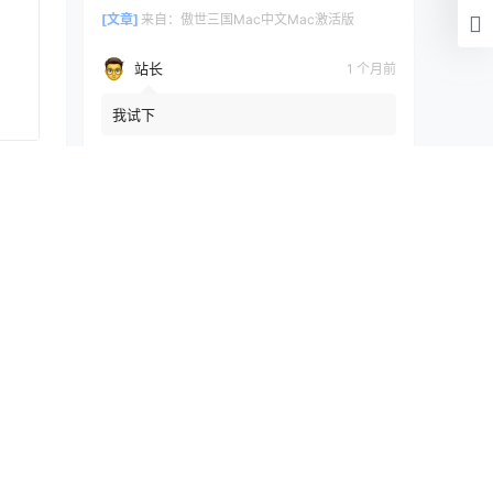
[文章]
来自：
傲世三国Mac中文Mac激活版
站长
1 个月前
我试下
[文章]
来自：
傲世三国Mac中文Mac激活版
提交
浏览历史
清空
[文章]
16 秒前
ChroniclePro14.0.3Mac激活版
快讯
 应用安装
数据库缓存插件高级版Redis Object Cache