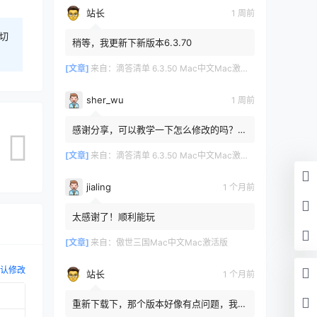
站长
1 周前
切
稍等，我更新下新版本6.3.70
[文章]
来自：
滴答清单 6.3.50 Mac中文Mac激活版
sher_wu
1 周前
感谢分享，可以教学一下怎么修改的吗？目
前设置的再用两年其实也就到期了。
[文章]
来自：
滴答清单 6.3.50 Mac中文Mac激活版
jialing
1 个月前
太感谢了！顺利能玩
[文章]
来自：
傲世三国Mac中文Mac激活版
认修改
站长
1 个月前
重新下载下，那个版本好像有点问题，我重
新传了一个