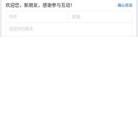
欢迎您，新朋友，感谢参与互动！
确认修改
首页
推荐
商铺
搜索
我的
顶部
提交
暂无讨论，说说你的看法吧
本站公告
1
走客网文件默认密码-www.5v13.com