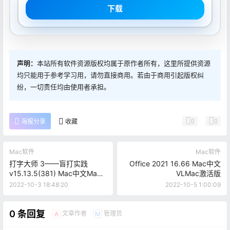
下载
声明：
本站所有软件资源版权均属于原作者所有，这里所提供资源
均只能用于参考学习用，请勿直接商用。若由于商用引起版权纠
纷，一切责任均由使用者承担。
0
0
海报分享
收藏
Mac软件
Mac软件
打字大师 3——盲打实践
Office 2021 16.66 Mac中文
v15.13.5(381) Mac中文Mac
VLMac激活版
激活版
2022-10-3 18:48:20
2022-10-5 1:00:09
0 条回复
文章作者
管理员
A
M