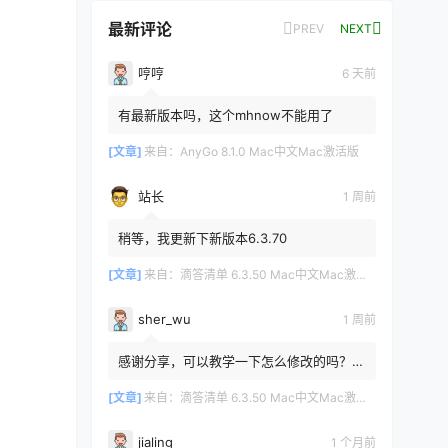
最新评论
PREV
NEXT
哼哼
6 天前
有最新版本吗，这个mhnow不能用了
[文章]
来自：
AnyGo 8.1.0 Mac中文Mac激活版
。
站长
1 周前
稍等，我更新下新版本6.3.70
[文章]
来自：
滴答清单 6.3.50 Mac中文Mac激活版
sher_wu
1 周前
感谢分享，可以教学一下怎么修改的吗？目
前设置的再用两年其实也就到期了。
[文章]
来自：
滴答清单 6.3.50 Mac中文Mac激活版
jialing
1 个月前