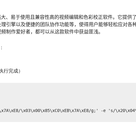
o是一款功能强大、易于使用且兼容性高的视频编辑和色彩校正软件。它提供
处理引擎以及便捷的团队协作功能等，使得用户能够轻松应对各
视频制作爱好者，都可以从这款软件中获益匪浅。
法：
执行完成）
\x7A\xE8/\x03\x00\x85\xC0\xEB\x7A\xE8/g;' -e 's/\x20\x04