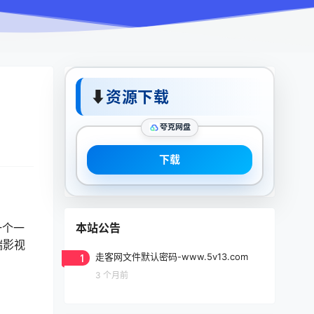
⬇
资源下载
夸克网盘
下载
本站公告
一个一
端影视
1
走客网文件默认密码-www.5v13.com
3 个月前