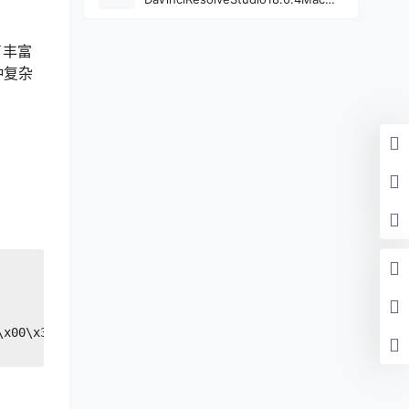
文Mac激活版
了丰富
种复杂
\x00\x34\x61\x44\x00\x94/\x20\x04\x00\x35\x61\x44\x00\x9