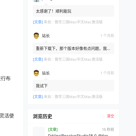
。
太感谢了！顺利能玩
[文章]
来自：
傲世三国Mac中文Mac激活版
站长
1 个月前
重新下载下，那个版本好像有点问题，我重
新传了一个
[文章]
来自：
傲世三国Mac中文Mac激活版
站长
1 个月前
进行布
我试下
[文章]
来自：
傲世三国Mac中文Mac激活版
上灵活使
浏览历史
清空
[文章]
15 秒前
DaVinciResolveStudio18.0.4Mac中