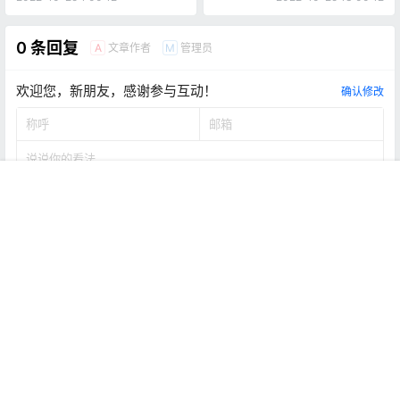
0 条回复
文章作者
管理员
A
M
欢迎您，新朋友，感谢参与互动！
确认修改
首页
推荐
商铺
搜索
我的
顶部
提交
暂无讨论，说说你的看法吧