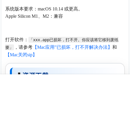
系统版本要求：macOS 10.14 或更高。
Apple Silicon M1、M2：兼容
打开软件：
「xxx.app已损坏，打不开。你应该将它移到废纸
，请参考
【Mac应用”已损坏，打不开解决办法】
和
篓」
【Mac关闭sip】
⬇
资源下载
首页
推荐
商铺
搜索
我的
顶部
夸克网盘
下载
城通网盘
下载