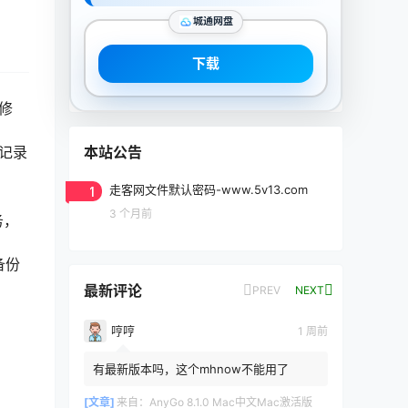
城通网盘
下载
，修
本站公告
和记录
1
走客网文件默认密码-www.5v13.com
3 个月前
务，
，
备份
最新评论
PREV
NEXT
哼哼
1 周前
有最新版本吗，这个mhnow不能用了
[文章]
来自：
AnyGo 8.1.0 Mac中文Mac激活版