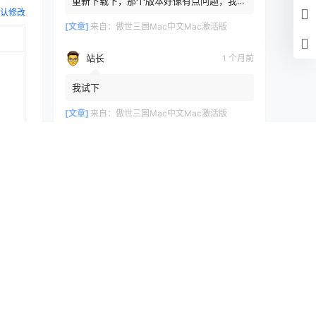
重新下载下，那个版本好像有点问题，我重
认修改
新传了一个
[文章]
来自：
傲世三国Mac中文Mac激活版
站长
1 个月前
我试下
[文章]
来自：
傲世三国Mac中文Mac激活版
浏览历史
清空
提交
[文章]
12 秒前
VideoProcConverter4K5.1Mac中文
Mac激活版
快讯