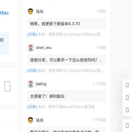
站长
1 周前
Mac
稍等，我更新下新版本6.3.70
[文章]
来自：
滴答清单 6.3.50 Mac中文Mac激活版
切
sher_wu
1 周前
感谢分享，可以教学一下怎么修改的吗？目
前设置的再用两年其实也就到期了。
[文章]
来自：
滴答清单 6.3.50 Mac中文Mac激活版
jialing
1 个月前
太感谢了！顺利能玩
[文章]
来自：
傲世三国Mac中文Mac激活版
站长
1 个月前