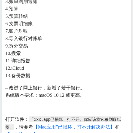
3.账单到期通知
4.预算
5.预算转结
6.支票明细账
7.账户对账
8.导入银行对账单
9.拆分交易
10.搜索
11.详细报告
12.iCloud
13.备份数据
– 改进了网上银行，新增了若干银行。
系统版本要求：macOS 10.12 或更高。
打开软件：
「xxx.app已损坏，打不开。你应该将它移到废纸
，请参考
【Mac应用”已损坏，打不开解决办法】
和
篓」