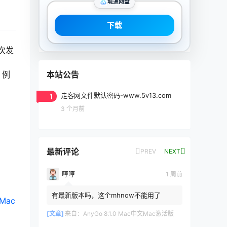
城通网盘
下载
次发
本站公告
 例
1
走客网文件默认密码-www.5v13.com
3 个月前
。
最新评论
PREV
NEXT
哼哼
1 周前
有最新版本吗，这个mhnow不能用了
Mac
[文章]
来自：
AnyGo 8.1.0 Mac中文Mac激活版