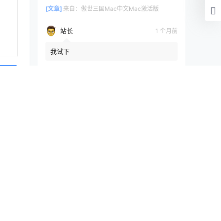
[文章]
来自：
傲世三国Mac中文Mac激活版
站长
1 个月前
我试下
[文章]
来自：
傲世三国Mac中文Mac激活版
提交
浏览历史
清空
[文章]
刚刚
Multitouch1.27.11Mac激活版
快讯
 应用安装
数据库缓存插件高级版Redis Object Cache