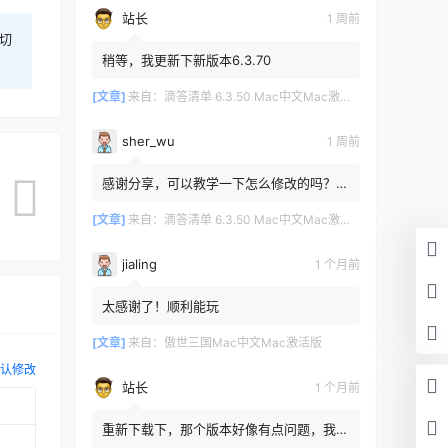
站长
1 周前
切
稍等，我更新下新版本6.3.70
[文章]
来自：
滴答清单 6.3.50 Mac中文Mac激活版
sher_wu
1 周前
感谢分享，可以教学一下怎么修改的吗？目
前设置的再用两年其实也就到期了。
[文章]
来自：
滴答清单 6.3.50 Mac中文Mac激活版
jialing
1 个月前
太感谢了！顺利能玩
[文章]
来自：
傲世三国Mac中文Mac激活版
认修改
站长
1 个月前
重新下载下，那个版本好像有点问题，我重
新传了一个