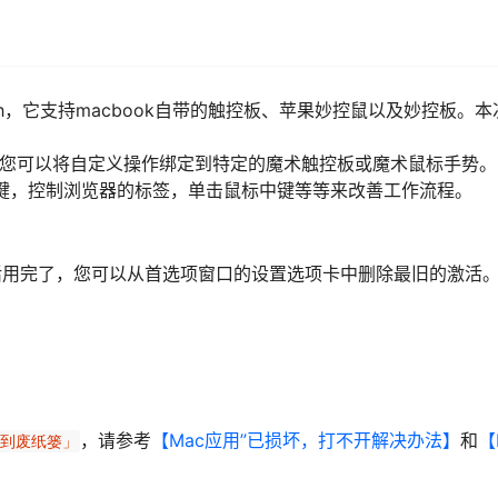
uch，它支持macbook自带的触控板、苹果妙控鼠以及妙控板。本
点触控使您可以将自定义操作绑定到特定的魔术触控板或魔术鼠标手势。
键，控制浏览器的标签，单击鼠标中键等等来改善工作流程。
活用完了，您可以从首选项窗口的设置选项卡中删除最旧的激活
，请参考
【Mac应用”已损坏，打不开解决办法】
和
【
移到废纸篓」