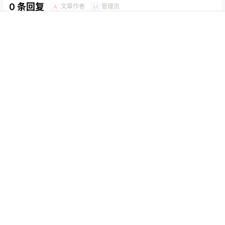
0 条回复
文章作者
管理员
A
M
欢迎您，新朋友，感谢参与互动！
首页
推荐
商铺
搜索
我的
顶部
确认修改
提交
暂无讨论，说说你的看法吧
本站公告