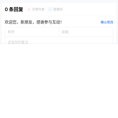
0 条回复
文章作者
管理员
A
M
欢迎您，新朋友，感谢参与互动！
确认修改
首页
推荐
商铺
搜索
我的
顶部
提交
暂无讨论，说说你的看法吧