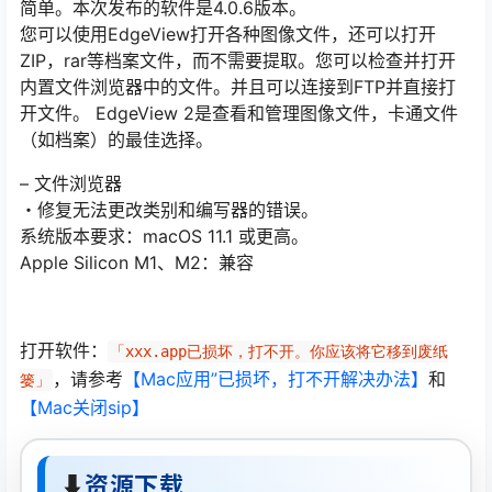
简单。本次发布的软件是4.0.6版本。
您可以使用EdgeView打开各种图像文件，还可以打开
ZIP，rar等档案文件，而不需要提取。您可以检查并打开
内置文件浏览器中的文件。并且可以连接到FTP并直接打
开文件。 EdgeView 2是查看和管理图像文件，卡通文件
（如档案）的最佳选择。
– 文件浏览器
・修复无法更改类别和编写器的错误。
系统版本要求：macOS 11.1 或更高。
Apple Silicon M1、M2：兼容
打开软件：
「xxx.app已损坏，打不开。你应该将它移到废纸
，请参考
【Mac应用”已损坏，打不开解决办法】
和
篓」
【Mac关闭sip】
⬇
资源下载