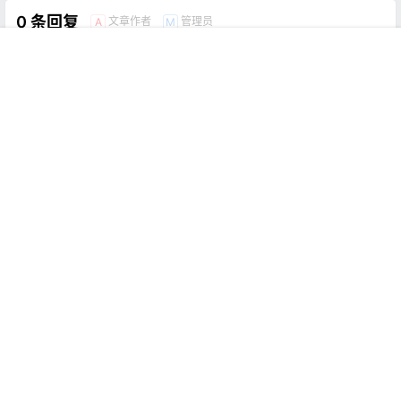
0 条回复
文章作者
管理员
A
M
首页
推荐
商铺
搜索
我的
顶部
欢迎您，新朋友，感谢参与互动！
确认修改
提交
暂无讨论，说说你的看法吧