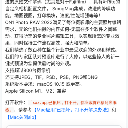
进的原始文件解码（尤其是对于Fujifilm），具有X-Rite的
自定义相机配置文件， SmugMug集成，改进的降噪功
能，地图视图，打印模块，速度/性能增强等等！
ON1 Photo RAW 2023满足了每位摄影师的主要照片编辑
需求，无论他们拍摄的内容如何-无需在多个软件之间跳
动。获得所需的专业照片编辑工具，以实现所需的专业效
果，同时保持工作流程高效，强大和简单。
我们精选了数百种在整个行业中最受欢迎的外观和样式。
我们的专家团队对预设库进行了大修，以这些惊人的新一
键式预设为您提供最时尚的外观。
支持超过800台摄像机
还支持JPEG，TIF，PSD，PSB，PNG和DNG
系统版本要求：macOS 10.15 或更高。
Apple Silicon M1、M2：兼容
打开软件：
「xxx.app已损坏，打不开。你应该将它移到废纸
，请参考
【Mac应用”已损坏，打不开解决办法】
和
篓」
【Mac关闭sip】