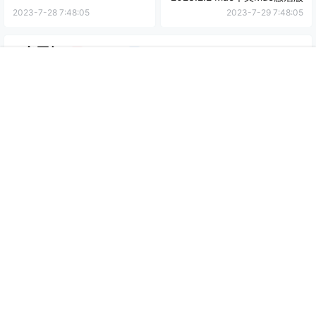
2023-7-28 7:48:05
2023-7-29 7:48:05
0 条回复
文章作者
管理员
A
M
首页
推荐
商铺
搜索
我的
顶部
欢迎您，新朋友，感谢参与互动！
确认修改
提交
暂无讨论，说说你的看法吧