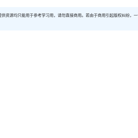
提供资源均只能用于参考学习用，请勿直接商用。若由于商用引起版权纠纷，一
Mac软件
Adobe Illustrator 2020 24.2.3 Mac中文Mac激活版
2025-5-5 17:36:35
请遵守网络安全法律法规，违法评论严肃
确