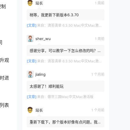
站长
1 周前
控制
稍等，我更新下新版本6.3.70
[文章]
来自：
滴答清单 6.3.50 Mac中文Mac激活版
sher_wu
1 周前
同
感谢分享，可以教学一下怎么修改的吗？目
前设置的再用两年其实也就到期了。
提升观
[文章]
来自：
滴答清单 6.3.50 Mac中文Mac激活版
jialing
1 个月前
同时进
太感谢了！顺利能玩
[文章]
来自：
傲世三国Mac中文Mac激活版
放列表
站长
1 个月前
重新下载下，那个版本好像有点问题，我重
新传了一个