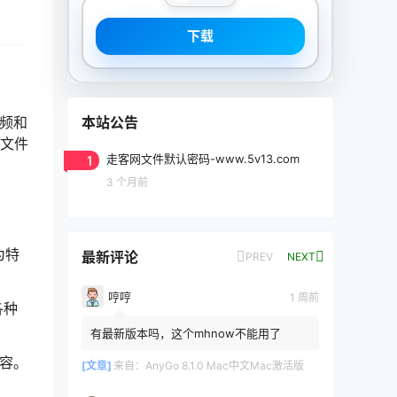
下载
本站公告
音频和
体文件
1
走客网文件默认密码-www.5v13.com
3 个月前
为特
最新评论
PREV
NEXT
哼哼
1 周前
各种
有最新版本吗，这个mhnow不能用了
内容。
[文章]
来自：
AnyGo 8.1.0 Mac中文Mac激活版