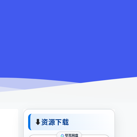
⬇
资源下载
夸克网盘