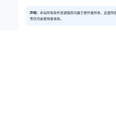
声明：
本站所有软件资源版权均属于原作者所有，这里所
责任均由使用者承担。
Mac软件
Memory Cleaner 5.3.4 系统内存清理
2025-5-5 17:36:22
0 条回复
文章作者
管理员
A
M
欢迎您，新朋友，感谢参与互动！