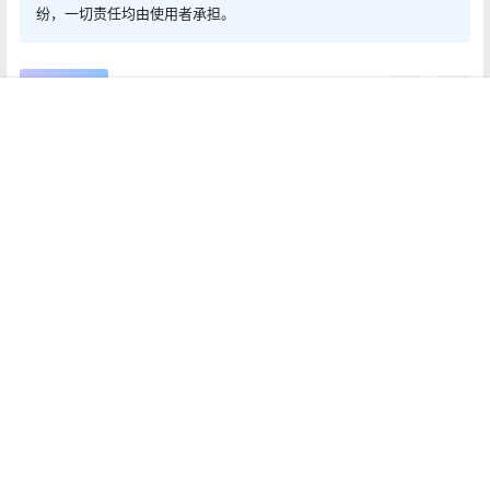
纷，一切责任均由使用者承担。
0
0
海报分享
收藏
首页
推荐
商铺
搜索
我的
顶部
Mac软件
Mac软件
哔哩下载姬DownKyi 1.0.11 B
Adobe Photoshop 2024
站视频下载
25.11.0 Mac中文Mac激活版
2024-8-11 6:00:29
2024-8-11 14:00:07
0 条回复
文章作者
管理员
A
M
欢迎您，新朋友，感谢参与互动！
确认修改