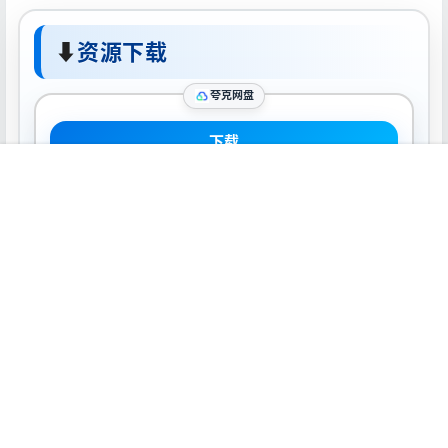
⬇
资源下载
夸克网盘
下载
首页
推荐
商铺
搜索
我的
顶部
声明：
本站所有软件资源版权均属于原作者所有，这里所提供资源
均只能用于参考学习用，请勿直接商用。若由于商用引起版权纠
纷，一切责任均由使用者承担。
0
0
海报分享
收藏
Mac软件
Mac软件
TeaCode 1.1.3 快速编写代码
Disk Drill 5.6.1621 Mac激活