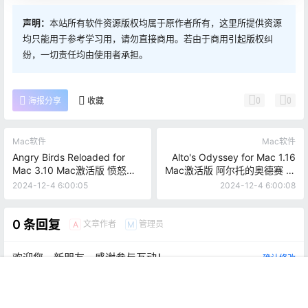
声明：
本站所有软件资源版权均属于原作者所有，这里所提供资源
均只能用于参考学习用，请勿直接商用。若由于商用引起版权纠
纷，一切责任均由使用者承担。
0
0
海报分享
收藏
Mac软件
Mac软件
Angry Birds Reloaded for
Alto's Odyssey for Mac 1.16
Mac 3.10 Mac激活版 愤怒的
Mac激活版 阿尔托的奥德赛 探
小鸟重制版
索无尽的沙漠
2024-12-4 6:00:05
2024-12-4 6:00:08
0 条回复
文章作者
管理员
A
M
欢迎您，新朋友，感谢参与互动！
确认修改
首页
推荐
商铺
搜索
我的
顶部