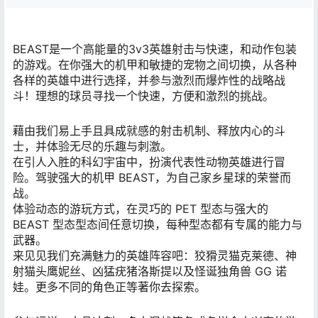
BEAST是一个高能量的3v3英雄射击与快速，和动作包装
的游戏。在你强大的机甲和敏捷的宠物之间切换，从各种
各样的英雄中进行选择，并参与激烈而爆炸性的战略战
斗！理想的球员寻找一个快速，方便和激烈的挑战。
藉由我们易上手且具成就感的射击机制、释放内心的斗
士，并体验无尽的乐趣与刺激。
在引人入胜的科幻宇宙中，扮演代表性动物英雄进行冒
险。驾驶强大的机甲 BEAST，为自己家乡星球的荣誉而
战。
体验动态的游玩方式，在灵巧的 PET 型态与强大的
BEAST 型态型态间任意切换，每种型态都有专属的能力与
武器。
来见见我们充满魅力的英雄阵容吧：狡猾灵猫克莱德、神
射猫头鹰妮丝、凶猛疣猪洛斯提以及怪诞独角兽 GG 诺
娃。更多不同的角色正等著你去探索。