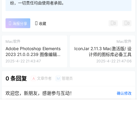
纷，一切责任均由使用者承担。
0
0
海报分享
收藏
Mac软件
Mac软件
Adobe Photoshop Elements
IconJar 2.11.3 Mac激活版/ 设
2023 21.0.0.239 图像编辑处
计师的图标库必备工具
理
2025-4-22 21:43:47
2025-4-22 21:47:06
0 条回复
文章作者
管理员
A
M
欢迎您，新朋友，感谢参与互动！
确认修改
首页
推荐
商铺
搜索
我的
顶部