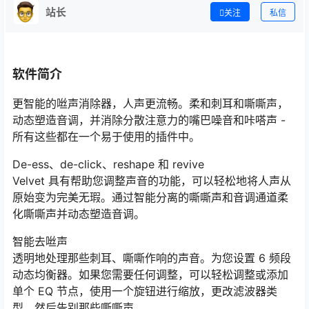
站长
关注
私信
软件简介
更智能的咝声消除器，人声更流畅。柔和刺耳和嘶嘶声，
动态塑造音调，并消除分散注意力的嘴巴噪音和咔嗒声 -
所有这些都在一个易于使用的插件中。
De-ess、de-click、reshape 和 revive
Velvet 具有帮助您调整声音的功能，可以轻松地将人声从
原始变为完美无瑕。通过智能分离的嘶嘶声和音调通道柔
化嘶嘶声并动态塑造音调。
智能去咝声
透明地处理那些刺耳、嘶嘶作响的声音。为您设置 6 频段
动态均衡器。如果您需要任何调整，可以轻松调整或添加
单个 EQ 节点，使用一个旋钮进行缩放，更改滤波器类
型，然后告别那些嘶嘶声。