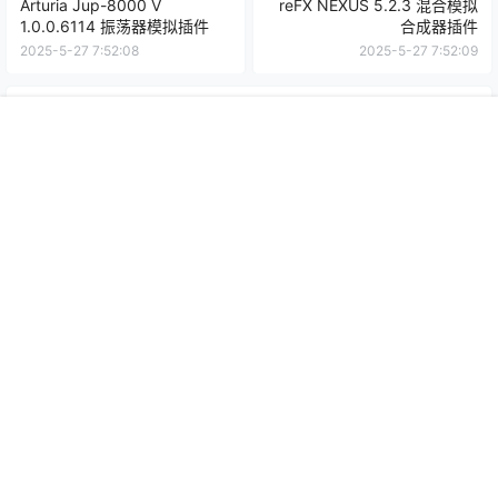
Arturia Jup-8000 V
reFX NEXUS 5.2.3 混合模拟
1.0.0.6114 振荡器模拟插件
合成器插件
2025-5-27 7:52:08
2025-5-27 7:52:09
0 条回复
文章作者
管理员
A
M
首页
推荐
商铺
搜索
我的
顶部
欢迎您，新朋友，感谢参与互动！
确认修改
提交