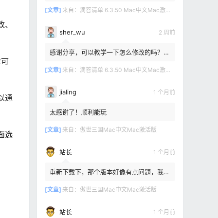
[文章]
来自：
滴答清单 6.3.50 Mac中文Mac激活版
改、
sher_wu
2 周前
感谢分享，可以教学一下怎么修改的吗？目
它可
前设置的再用两年其实也就到期了。
[文章]
来自：
滴答清单 6.3.50 Mac中文Mac激活版
jialing
1 个月前
以通
太感谢了！顺利能玩
[文章]
来自：
傲世三国Mac中文Mac激活版
面选
站长
1 个月前
重新下载下，那个版本好像有点问题，我重
新传了一个
[文章]
来自：
傲世三国Mac中文Mac激活版
站长
1 个月前