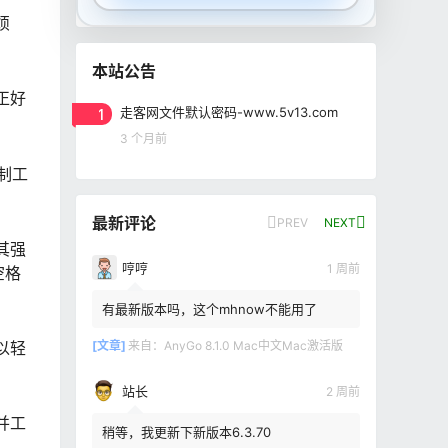
烦
本站公告
正好
1
走客网文件默认密码-www.5v13.com
3 个月前
控制工
最新评论
PREV
NEXT
其强
哼哼
1 周前
空格
有最新版本吗，这个mhnow不能用了
以轻
[文章]
来自：
AnyGo 8.1.0 Mac中文Mac激活版
站长
2 周前
并工
稍等，我更新下新版本6.3.70