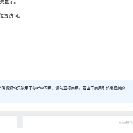
语法高亮显示。
前位置访问。
提供资源均只能用于参考学习用，请勿直接商用。若由于商用引起版权纠纷，一
Mac软件
Photomator 3.4.11 Mac中文Mac激活版