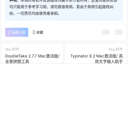
均只能用于参考学习用，请勿直接商用。若由于商用引起版权纠
纷，一切责任均由使用者承担。
0
0
海报分享
收藏
Mac软件
Mac软件
DoubleTake 2.7.7 Mac激活版/
Typinator 9.2 Mac激活版/ 高
全景拼图工具
效文字输入助手
2025-6-17 7:32:57
2025-6-17 7:32:58
首页
推荐
商铺
搜索
我的
顶部
0 条回复
文章作者
管理员
A
M
欢迎您，新朋友，感谢参与互动！
确认修改