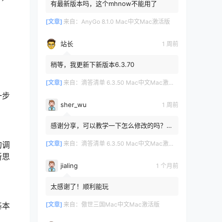
有最新版本吗，这个mhnow不能用了
[文章]
来自：
AnyGo 8.1.0 Mac中文Mac激活版
站长
1 周前
、
稍等，我更新下新版本6.3.70
[文章]
来自：
滴答清单 6.3.50 Mac中文Mac激活版
一步
sher_wu
1 周前
感谢分享，可以教学一下怎么修改的吗？目
前设置的再用两年其实也就到期了。
[文章]
来自：
滴答清单 6.3.50 Mac中文Mac激活版
的调
新思
jialing
1 个月前
太感谢了！顺利能玩
[文章]
来自：
傲世三国Mac中文Mac激活版
基本