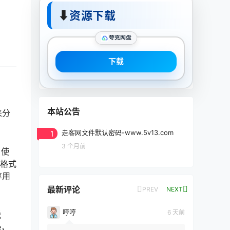
⬇
资源下载
夸克网盘
下载
本站公告
来分
1
走客网文件默认密码-www.5v13.com
3 个月前
。使
体格式
享用
最新评论
PREV
NEXT
哼哼
6 天前
锐
e，