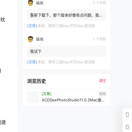
站长
1 个月前
重新下载下，那个版本好像有点问题，我重
和枕
新传了一个
[文章]
来自：
傲世三国Mac中文Mac激活版
站长
1 个月前
我试下
[文章]
来自：
傲世三国Mac中文Mac激活版
曝
浏览历史
清空
[文章]
刚刚
ACDSeePhotoStudio11.0.2Mac激活
版
创建