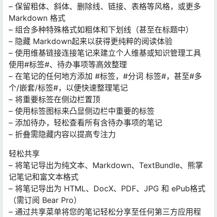
– 保留粗体、斜体、删除线、链接、表格等风格，或更多
Markdown 格式
– 组合多种特殊格式如粗体和下划线（甚至在标题中）
– 隐藏 Markdown起来以获得更纯粹的阅读体验
– 使用维基链接连接笔记来建立个人维基或知识管理工具
使用#标签#、待办事项等高效整理
– 在笔记的任何地方添加 #标签，#分词 标签#，甚至#多
个/嵌套/标签#，以便快速整理笔记
– 将重要标签在侧边栏置顶
– 使用标签图标来凸显侧边栏中重要的标签
– 添加待办，轻松查看所有含待办事项的笔记
– 折叠需隐藏内容以提高专注力
轻松共享
– 将笔记导出为纯文本、Markdown、TextBundle、熊掌
记笔记和富文本格式
– 将笔记导出为 HTML、DocX、PDF、JPG 和 ePub格式
（需订阅 Bear Pro）
– 通过共享菜单将您的笔记轻松分享至任何第三方应用程