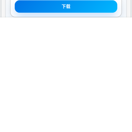
下载
首页
推荐
商铺
搜索
我的
顶部
声明：
本站所有软件资源版权均属于原作者所有，这里所提供资源
均只能用于参考学习用，请勿直接商用。若由于商用引起版权纠
纷，一切责任均由使用者承担。
0
0
海报分享
收藏
Mac软件
Mac软件
Bezel 3.3.0 Mac激活版
Final Cut Pro 11.2 Mac中文
Mac激活版
2025-9-27 8:00:08
2025-9-27 8:00:09
0 条回复
文章作者
管理员
A
M