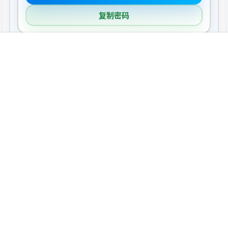
复制密码
首页
推荐
商铺
搜索
我的
顶部
声明：
本站所有软件资源版权均属于原作者所有，这里所提供资源
均只能用于参考学习用，请勿直接商用。若由于商用引起版权纠
纷，一切责任均由使用者承担。
海报分享
收藏
Mac软件
Mac软件
NeoFinder 9.0 Mac激活版 -
PhotoMill X for Mac v3.1.0 永
媒体资产文件管理工具
久Mac激活版 图片批处理工具
2025-11-3 8:22:16
2025-11-3 8:24:12
0 条回复
文章作者
管理员
A
M