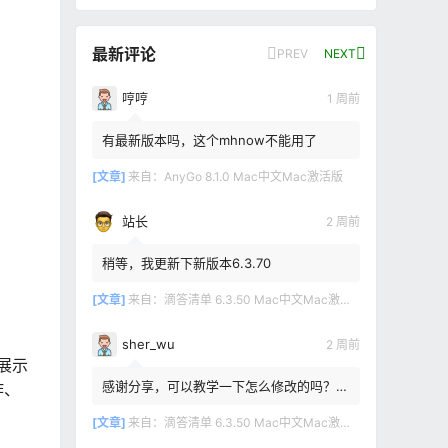
最新评论
PREV
NEXT
哼哼
1 周前
有最新版本吗，这个mhnow不能用了
[文章]
来自：
AnyGo 8.1.0 Mac中文Mac激活版
站长
2 周前
稍等，我更新下新版本6.3.70
[文章]
来自：
滴答清单 6.3.50 Mac中文Mac激活版
sher_wu
2 周前
展示
感谢分享，可以教学一下怎么修改的吗？目
作、
前设置的再用两年其实也就到期了。
[文章]
来自：
滴答清单 6.3.50 Mac中文Mac激活版