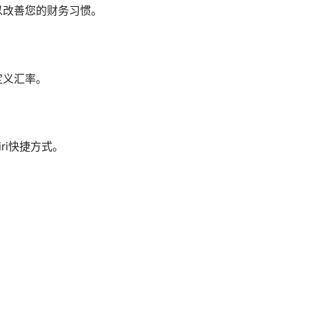
以改善您的财务习惯。
定义汇率。
ri快捷方式。
提供资源均只能用于参考学习用，请勿直接商用。若由于商用引起版权纠纷，一