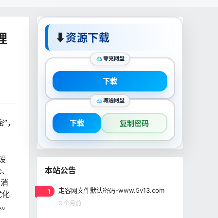
理
⬇
资源下载
夸克网盘
下载
城通网盘
密”，
下载
复制密码
设
本站公告
c、
析消
1
走客网文件默认密码-www.5v13.com
优化
3 个月前
队。