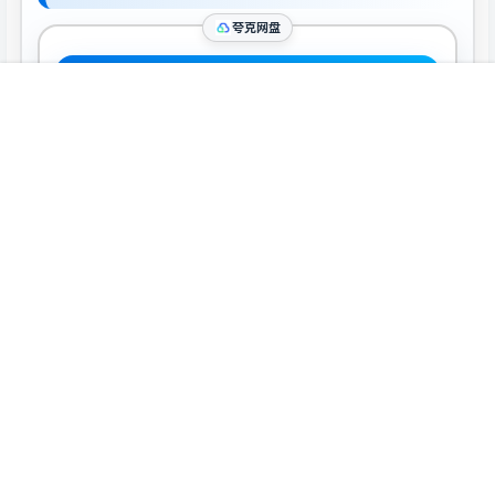
夸克网盘
下载
首页
推荐
商铺
搜索
我的
顶部
城通网盘
下载
复制密码
声明：
本站所有软件资源版权均属于原作者所有，这里所提供资源
均只能用于参考学习用，请勿直接商用。若由于商用引起版权纠
纷，一切责任均由使用者承担。
0
0
海报分享
收藏