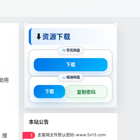
⬇
资源下载
夸克网盘
下载
城通网盘
帮助用
下载
复制密码
本站公告
、搜
1
走客网文件默认密码-www.5v13.com