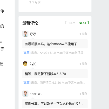
3 个月前
地使
最新评论
PREV
NEXT
量的
哼哼
1 周前
件。
有最新版本吗，这个mhnow不能用了
期等
[文章]
来自：
AnyGo 8.1.0 Mac中文Mac激活版
账
站长
1 周前
稍等，我更新下新版本6.3.70
[文章]
来自：
滴答清单 6.3.50 Mac中文Mac激活版
sher_wu
1 周前
感谢分享，可以教学一下怎么修改的吗？目
前设置的再用两年其实也就到期了。