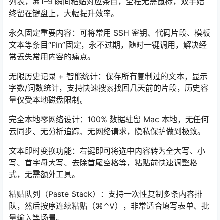
列表，⌘1–9 瞬间粘贴对应条目，全程无需鼠标，双手始
终留在键盘上，大幅提升效率。
永久固定重要内容：可将常用 SSH 密钥、代码片段、模板
文本等条目“Pin”固定，永不过期，随时一键调用，解决经
常丢失常用内容的痛点。
无限历史记录 + 智能统计：保存所有复制过的文本，显示
字数/词数统计，支持快速搜索找回几天前的片段，历史容
量仅受本地磁盘限制。
完全本地零网络设计：100% 数据驻留 Mac 本地，无任何
云同步、无分析追踪、无网络请求，隐私保护做到极致。
文本即时变换功能：右键即可将选中内容转为全大写、小
写、首字母大写、去除首尾空格等，粘贴前快速调整格
式，无需额外工具。
粘贴队列（Paste Stack）：支持一次性复制多条内容排
队，然后按序连续粘贴（⌘⌃V），非常适合填写表单、批
量输入等场景。