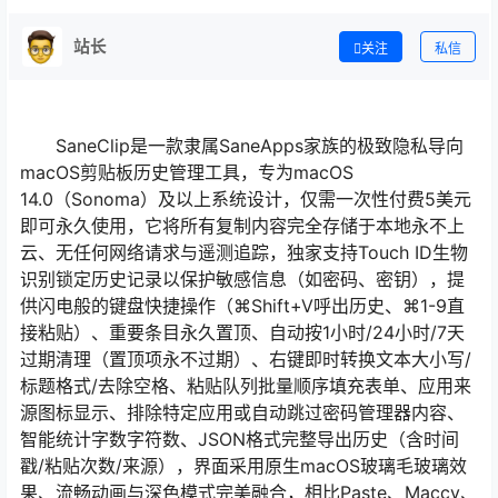
站长
关注
私信
SaneClip是一款隶属SaneApps家族的极致隐私导向
macOS剪贴板历史管理工具，专为macOS
14.0（Sonoma）及以上系统设计，仅需一次性付费5美元
即可永久使用，它将所有复制内容完全存储于本地永不上
云、无任何网络请求与遥测追踪，独家支持Touch ID生物
识别锁定历史记录以保护敏感信息（如密码、密钥），提
供闪电般的键盘快捷操作（⌘Shift+V呼出历史、⌘1-9直
接粘贴）、重要条目永久置顶、自动按1小时/24小时/7天
过期清理（置顶项永不过期）、右键即时转换文本大小写/
标题格式/去除空格、粘贴队列批量顺序填充表单、应用来
源图标显示、排除特定应用或自动跳过密码管理器内容、
智能统计字数字符数、JSON格式完整导出历史（含时间
戳/粘贴次数/来源），界面采用原生macOS玻璃毛玻璃效
果、流畅动画与深色模式完美融合，相比Paste、Maccy、