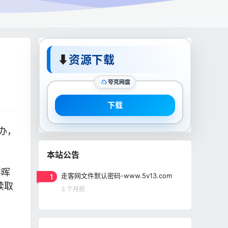
⬇
资源下载
夸克网盘
下载
办，
本站公告
群晖
1
走客网文件默认密码-www.5v13.com
读取
3 个月前