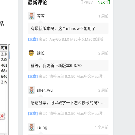
最新评论
PREV
NEXT
哼哼
1 周前
系
有最新版本吗，这个mhnow不能用了
[文章]
来自：
AnyGo 8.1.0 Mac中文Mac激活版
站长
2 周前
稍等，我更新下新版本6.3.70
[文章]
来自：
滴答清单 6.3.50 Mac中文Mac激活版
sher_wu
2 周前
感谢分享，可以教学一下怎么修改的吗？目
前设置的再用两年其实也就到期了。
[文章]
来自：
滴答清单 6.3.50 Mac中文Mac激活版
jialing
1 个月前