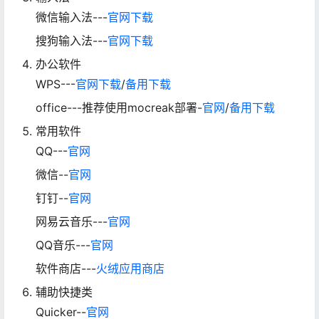
微信输入法---
官网下载
搜狗输入法---
官网下载
办公软件
WPS---
官网下载
/
备用下载
office---推荐使用mocreak部署-
官网
/
备用下载
常用软件
QQ---
官网
微信--
官网
钉钉--
官网
网易云音乐---
官网
QQ音乐---
官网
软件商店---
火绒应用商店
辅助快捷类
Quicker--
官网