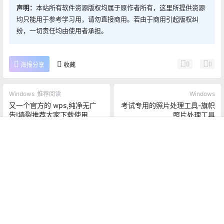
声明：
本站所有软件资源版权均属于原作者所有，这里所提供资源
均只能用于参考学习用，请勿直接商用。若由于商用引起版权纠
纷，一切责任均由使用者承担。
0
0
海报分享
收藏
Windows
推荐阅读
Windows
又一个官方的 wps,纯净无广
考试专用的照片处理工具-旗帜
告!墙裂推荐大家下载使用
照片处理工具
2021-3-3 17:22:28
2022-4-13 15:45:19
首页
推荐
商铺
搜索
我的
顶部
0 条回复
文章作者
管理员
A
M
欢迎您，新朋友，感谢参与互动！
确认修改