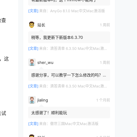
[文章]
来自：
AnyGo 8.1.0 Mac中文Mac激活版
检查
站长
1 周前
稍等，我更新下新版本6.3.70
[文章]
来自：
滴答清单 6.3.50 Mac中文Mac激活版
词，这
sher_wu
1 周前
感谢分享，可以教学一下怎么修改的吗？目
前设置的再用两年其实也就到期了。
[文章]
来自：
滴答清单 6.3.50 Mac中文Mac激活版
jialing
1 个月前
去试
太感谢了！顺利能玩
[文章]
来自：
傲世三国Mac中文Mac激活版