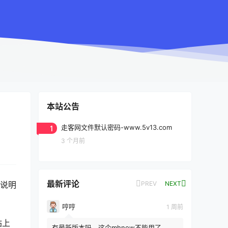
本站公告
1
走客网文件默认密码-www.5v13.com
3 个月前
最新评论
PREV
NEXT
的说明
哼哼
1 周前
站上
有最新版本吗，这个mhnow不能用了