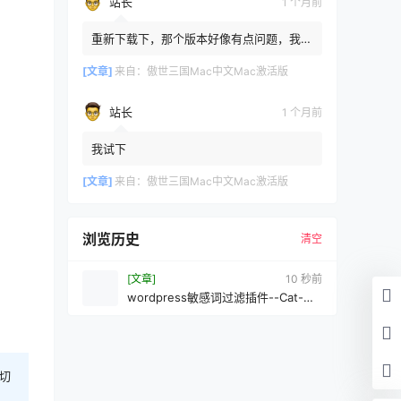
站长
1 个月前
重新下载下，那个版本好像有点问题，我重
新传了一个
[文章]
来自：
傲世三国Mac中文Mac激活版
站长
1 个月前
我试下
[文章]
来自：
傲世三国Mac中文Mac激活版
浏览历史
清空
[文章]
10 秒前
wordpress敏感词过滤插件--Cat-
Comment-Filter
切