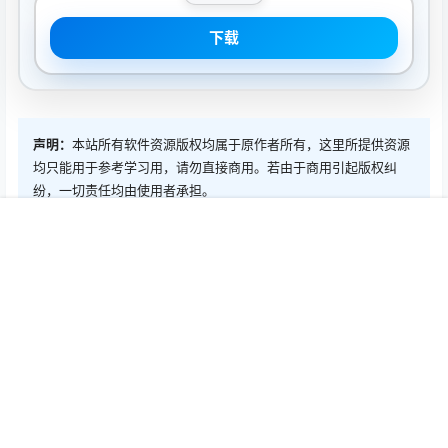
下载
声明：
本站所有软件资源版权均属于原作者所有，这里所提供资源
均只能用于参考学习用，请勿直接商用。若由于商用引起版权纠
纷，一切责任均由使用者承担。
首页
推荐
商铺
搜索
我的
顶部
0
0
海报分享
收藏
Mac软件
Mac软件
Glyphs 2.6.5(1291) Mac中文
WebStorm 2019.3.3 Mac中
Mac激活版
文Mac激活版
2020-3-7 5:40:23
2020-3-7 18:37:39
0 条回复
文章作者
管理员
A
M