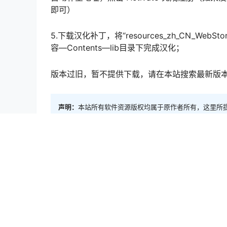
即可）
5.下载汉化补丁，将“resources_zh_CN_WebSto
容—Contents—lib目录下完成汉化；
版本过旧，暂不提供下载，请在本站搜索最新版
声明：
本站所有软件资源版权均属于原作者所有，这里所
责任均由使用者承担。
Mac软件
iMovie 10.1.14 Mac中文Mac激活版
2020-3-7 5:40:23