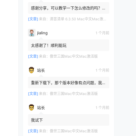
感谢分享，可以教学一下怎么修改的吗？目
前设置的再用两年其实也就到期了。
[文章]
来自：
滴答清单 6.3.50 Mac中文Mac激活版
jialing
1 个月前
太感谢了！顺利能玩
[文章]
来自：
傲世三国Mac中文Mac激活版
站长
1 个月前
重新下载下，那个版本好像有点问题，我重
新传了一个
[文章]
来自：
傲世三国Mac中文Mac激活版
站长
1 个月前
我试下
[文章]
来自：
傲世三国Mac中文Mac激活版