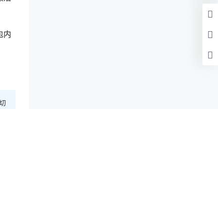
示包内
切