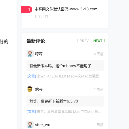
1
走客网文件默认密码-www.5v13.com
3 个月前
最新评论
PREV
NEXT
部分的
哼哼
6 天前
有最新版本吗，这个mhnow不能用了
[文章]
来自：
AnyGo 8.1.0 Mac中文Mac激活版
站长
1 周前
稍等，我更新下新版本6.3.70
[文章]
来自：
滴答清单 6.3.50 Mac中文Mac激活版
sher_wu
1 周前