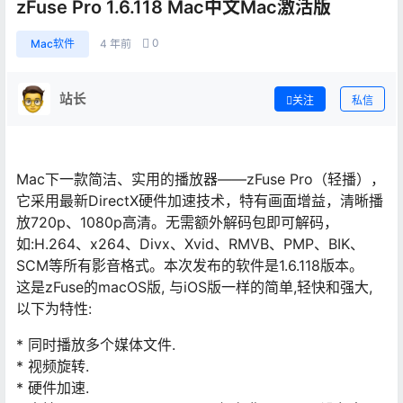
zFuse Pro 1.6.118 Mac中文Mac激活版
0
Mac软件
4 年前
站长
关注
私信
Mac下一款简洁、实用的播放器——zFuse Pro（轻播），
它采用最新DirectX硬件加速技术，特有画面增益，清晰播
放720p、1080p高清。无需额外解码包即可解码，
如:H.264、x264、Divx、Xvid、RMVB、PMP、BIK、
SCM等所有影音格式。本次发布的软件是1.6.118版本。
这是zFuse的macOS版, 与iOS版一样的简单,轻快和强大,
以下为特性:
* 同时播放多个媒体文件.
* 视频旋转.
* 硬件加速.