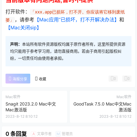
当前版本有闪退问题,暂时不提供
打开软件：
「xxx.app已损坏，打不开。你应该将它移到废纸
，请参考
【Mac应用”已损坏，打不开解决办法】
和
篓」
【Mac关闭sip】
声明：
本站所有软件资源版权均属于原作者所有，这里所提供资源
均只能用于参考学习用，请勿直接商用。若由于商用引起版权纠
纷，一切责任均由使用者承担。
0
0
海报分享
收藏
Mac软件
Mac软件
Snagit 2023.2.0 Mac中文
GoodTask 7.5.0 Mac中文Mac
Mac激活版
激活版
2023-8-12 8:10:12
2023-8-12 8:10:12
0 条回复
文章作者
管理员
A
M