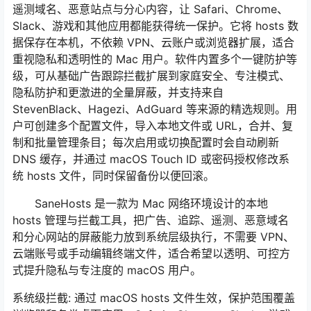
遥测域名、恶意站点与分心内容，让 Safari、Chrome、
Slack、游戏和其他应用都能获得统一保护。它将 hosts 数
据保存在本机，不依赖 VPN、云账户或浏览器扩展，适合
重视隐私和透明性的 Mac 用户。软件内置多个一键防护等
级，可从基础广告跟踪拦截扩展到家庭安全、专注模式、
隐私防护和更激进的全量屏蔽，并支持来自
StevenBlack、Hagezi、AdGuard 等来源的精选规则。用
户可创建多个配置文件，导入本地文件或 URL，合并、复
制和批量管理条目；每次启用或切换配置时会自动刷新
DNS 缓存，并通过 macOS Touch ID 或密码授权修改系
统 hosts 文件，同时保留备份以便回滚。
SaneHosts 是一款为 Mac 网络环境设计的本地
hosts 管理与拦截工具，把广告、追踪、遥测、恶意域名
和分心网站的屏蔽能力放到系统层级执行，不需要 VPN、
云端账号或手动编辑终端文件，适合希望以透明、可控方
式提升隐私与专注度的 macOS 用户。
系统级拦截: 通过 macOS hosts 文件生效，保护范围覆盖