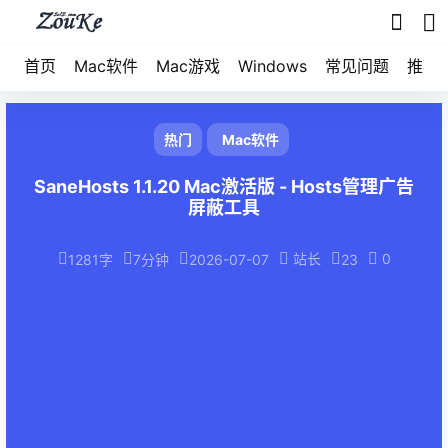
首页
Mac软件
Mac游戏
Windows
常见问题
推荐
热门
Mac软件
SaneHosts 1.1.20 Mac激活版 - Hosts管理广告
屏蔽工具
站长
0
1281字
7分钟
2026-07-07
23