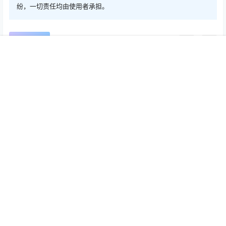
纷，一切责任均由使用者承担。
0
0
海报分享
收藏
首页
推荐
商铺
搜索
我的
顶部
Mac软件
Mac软件
SaneHosts 1.1.20 Mac激活版
ElementNote 2.9.2 Mac激活
- Hosts管理广告屏蔽工具
版 - 手写笔记与PDF标注工具
2026-7-7 11:21:15
2026-7-7 21:41:06
0 条回复
文章作者
管理员
A
M
欢迎您，新朋友，感谢参与互动！
确认修改