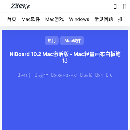
首页
Mac软件
Mac游戏
Windows
常见问题
推荐
热门
Mac软件
NiBoard 10.2 Mac激活版 - Mac轻量画布白板笔
记
站长
0
941字
5分钟
2026-07-07
24