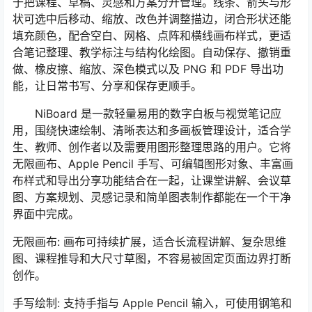
于把课程、草稿、灵感和方案分开管理。线条、箭头与形
状可选中后移动、缩放、改色并调整描边，闭合形状还能
填充颜色，配合空白、网格、点阵和横线画布样式，更适
合笔记整理、教学标注与结构化绘图。自动保存、撤销重
做、橡皮擦、缩放、深色模式以及 PNG 和 PDF 导出功
能，让日常书写、分享和保存更顺手。
NiBoard 是一款轻量易用的数字白板与视觉笔记应
用，围绕快速绘制、清晰表达和多画板管理设计，适合学
生、教师、创作者以及需要用图形整理思路的用户。它将
无限画布、Apple Pencil 手写、可编辑图形对象、丰富画
布样式和导出分享功能结合在一起，让课堂讲解、会议草
图、方案规划、灵感记录和简单图表制作都能在一个干净
界面中完成。
无限画布: 画布可持续扩展，适合长流程讲解、复杂思维
图、课程推导和大尺寸草图，不容易被固定页面边界打断
创作。
手写绘制: 支持手指与 Apple Pencil 输入，可使用钢笔和