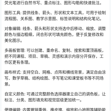
荧光笔进行自然书写、重点标注、图形勾勒和快速批注。
图形工具: 提供线条、箭头、形状和文本工具，可用于绘制
流程图、关系图、教学示意图、标签说明和结构化笔记。
对象编辑: 线条、箭头和形状支持选中后移动、缩放、调整
颜色与描边粗细，闭合形状可填充颜色，便于反复修改和
美化图示。
多画板管理: 可以创建、重命名、复制、搜索和置顶画板，
把不同课程、项目、草稿、灵感和演示内容分开保存，工
作区更有条理。
画布样式: 支持空白、网格、点阵和横线背景，满足自由涂
写、数学草稿、结构绘图、手写笔记和课堂板书等不同场
景。
自定义颜色: 可通过完整颜色选择器建立自己的调色板，让
标注、分类、图形填充和视觉层级更加统一。
便捷编辑: 内置撤销重做、橡皮擦、缩放和小地图等辅助能