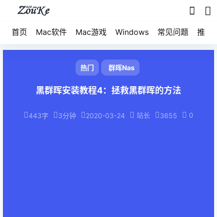
首页
Mac软件
Mac游戏
Windows
常见问题
推荐
热门
群晖Nas
黑群晖安装教程4：拯救黑群晖的方法
站长
0
443字
3分钟
2020-03-24
3655