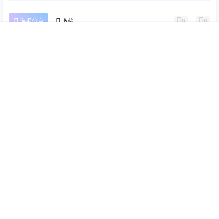
0
0
海报分享
收藏
首页
推荐
商铺
搜索
我的
顶部
群晖Nas
群晖Nas
黑群晖洗白教程1：群晖激活正
群晖nas使用教程0：Video
版序列号验证方式 - 群晖教程
Station第三方解码器FFMPEG
- 群晖教程
2020-3-24 16:19:24
2020-3-24 16:19:37
0 条回复
文章作者
管理员
A
M
欢迎您，新朋友，感谢参与互动！
确认修改