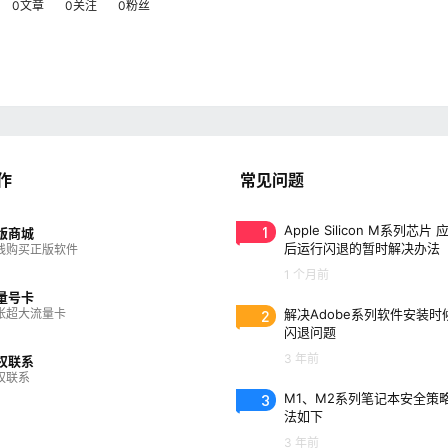
0文章
0关注
0粉丝
作
常见问题
1
Apple Silicon M系列芯片
版商城
后运行闪退的暂时解决办法
线购买正版软件
1 个月前
量号卡
张超大流量卡
2
解决Adobe系列软件安装时
闪退问题
3 年前
权联系
权联系
3
M1、M2系列笔记本安全策
法如下
3 年前